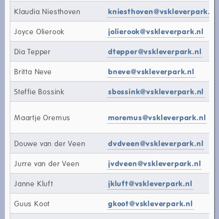
Klaudia Niesthoven
kniesthoven@vskleverpark.nl
Joyce Olierook
jolierook@vskleverpark.nl
Dia Tepper
dtepper@vskleverpark.nl
Britta Neve
bneve@vskleverpark.nl
Steffie Bossink
sbossink@vskleverpark.nl
Maartje Oremus
moremus@vskleverpark.nl
Douwe van der Veen
dvdveen@vskleverpark.nl
Jurre van der Veen
jvdveen@vskleverpark.nl
Janne Kluft
jkluft@vskleverpark.nl
Guus Koot
gkoot@vskleverpark.nl