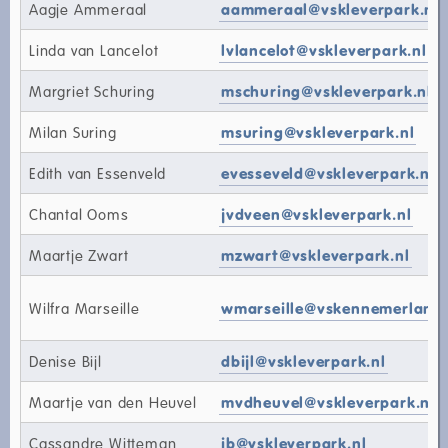
Aagje Ammeraal
aammeraal@vskleverpark.nl
Linda van Lancelot
lvlancelot@vskleverpark.nl
Margriet Schuring
mschuring@vskleverpark.nl
Milan Suring
msuring@vskleverpark.nl
Edith van Essenveld
evesseveld@vskleverpark.nl
Chantal Ooms
jvdveen@vskleverpark.nl
Maartje Zwart
mzwart@vskleverpark.nl
Wilfra Marseille
wmarseille@vskennemerland.
Denise Bijl
dbijl@vskleverpark.nl
Maartje van den Heuvel
mvdheuvel@vskleverpark.nl
Cassandre Witteman
ib@vskleverpark.nl