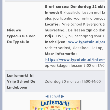
Start cursus: Donderdag 22 oktobe
Inhoud:
8 klassikale lessen met beg
plus jaarlicentie voor online omgevin
Locatie:
Vrije School Kleverpark (in o
Nieuwe
huisvesting). De lessen zijn op dond
typecursus van
Prijs:
€195,-, bij inschrijving voor 1 jul
De Typetuin
Inschrijven:
www.typetuin.nl/aan
rechter variant, klassikaal) Let op, vol
Meer informatie:
https://www.typetuin.nl/informat
op werkdagen tussen 9:00 en 17:00u
Lentemarkt bij
Vrije School De
Zaterdag 30 mei van 11:00-14:00
Lindeboom